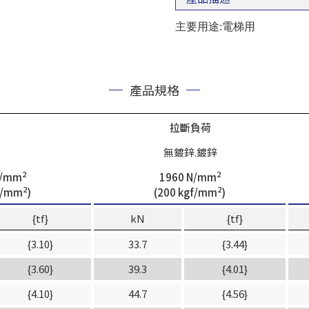
主要用途:電梯用
產品規格
拉斷負荷
無鍍鋅.鍍鋅
2
2
N/mm
1960 N/mm
2
2
f/mm
)
(200 kgf/mm
)
{tf}
kN
{tf}
{3.10}
33.7
{3.44}
{3.60}
39.3
{4.01}
{4.10}
44.7
{4.56}