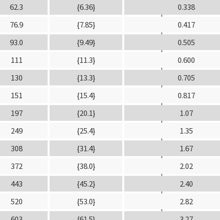
62.3
{6.36}
0.338
76.9
{7.85}
0.417
93.0
{9.49}
0.505
111
{11.3}
0.600
130
{13.3}
0.705
151
{15.4}
0.817
197
{20.1}
1.07
249
{25.4}
1.35
308
{31.4}
1.67
372
{38.0}
2.02
443
{45.2}
2.40
520
{53.0}
2.82
603
{61.5}
3.27