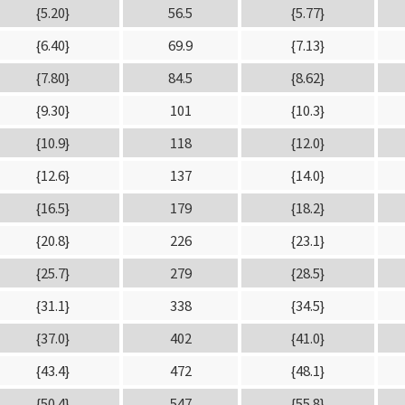
{5.20}
56.5
{5.77}
{6.40}
69.9
{7.13}
{7.80}
84.5
{8.62}
{9.30}
101
{10.3}
{10.9}
118
{12.0}
{12.6}
137
{14.0}
{16.5}
179
{18.2}
{20.8}
226
{23.1}
{25.7}
279
{28.5}
{31.1}
338
{34.5}
{37.0}
402
{41.0}
{43.4}
472
{48.1}
{50.4}
547
{55.8}