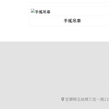
手搖吊車
宜蘭縣五結鄉三吉一路123