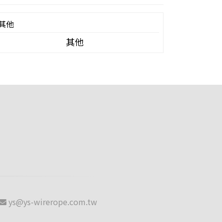
其他
ys@ys-wirerope.com.tw