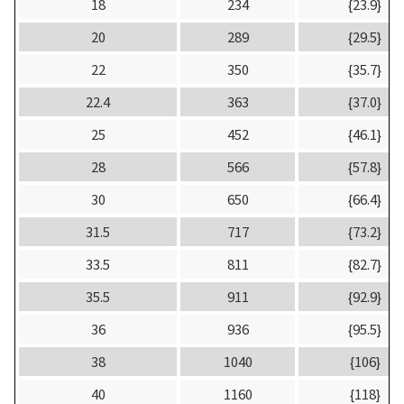
18
234
{23.9}
20
289
{29.5}
22
350
{35.7}
22.4
363
{37.0}
25
452
{46.1}
28
566
{57.8}
30
650
{66.4}
31.5
717
{73.2}
33.5
811
{82.7}
35.5
911
{92.9}
36
936
{95.5}
38
1040
{106}
40
1160
{118}