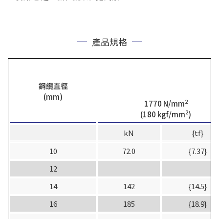
產品規格
鋼纜直徑
(mm)
2
1770 N/mm
2
(180 kgf/mm
)
kN
{tf}
10
72.0
{7.37}
12
14
142
{14.5}
16
185
{18.9}