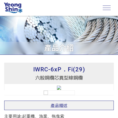
產品介紹
IWRC-6xP．Fi(29)
六股鋼纜芯異型線鋼纜
產品描述
主要用途:起重機、漁業、拖曳索