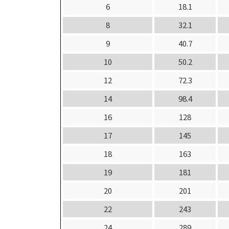
6
18.1
8
32.1
9
40.7
10
50.2
12
72.3
14
98.4
16
128
17
145
18
163
19
181
20
201
22
243
24
289