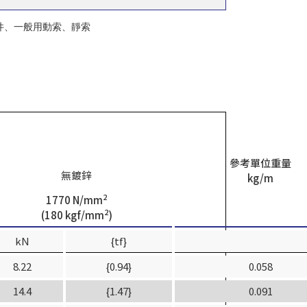
井、一般用動索、靜索
參考單位重量
無鍍鋅
kg/m
2
1770 N/mm
2
(180 kgf/mm
)
kN
{tf}
8.22
{0.94}
0.058
14.4
{1.47}
0.091