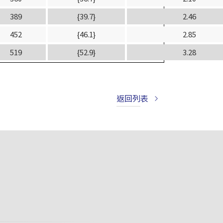
389
{39.7}
2.46
452
{46.1}
2.85
519
{52.9}
3.28
返回列表