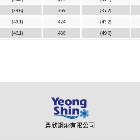
{34.6}
365
{37.2}
{40.1}
424
{43.2}
{46.1}
486
{49.6}
勇欣鋼索有限公司