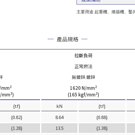
主要用途:起重機、捲揚機、鑿
產品規格
拉斷負荷
正常撚法
鋅
無鍍鋅.鍍鋅
2
2
N/mm
1620 N/mm
2
2
gf/mm
)
(165 kgf/mm
)
{tf}
kN
{tf}
{0.82}
8.64
{0.88}
{1.28}
13.5
{1.38}