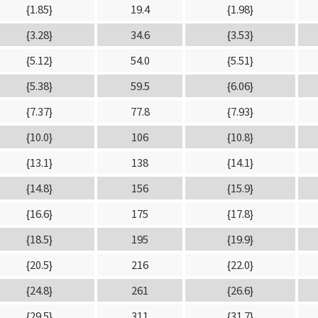
{1.85}
19.4
{1.98}
{3.28}
34.6
{3.53}
{5.12}
54.0
{5.51}
{5.38}
59.5
{6.06}
{7.37}
77.8
{7.93}
{10.0}
106
{10.8}
{13.1}
138
{14.1}
{14.8}
156
{15.9}
{16.6}
175
{17.8}
{18.5}
195
{19.9}
{20.5}
216
{22.0}
{24.8}
261
{26.6}
{29.5}
311
{31.7}