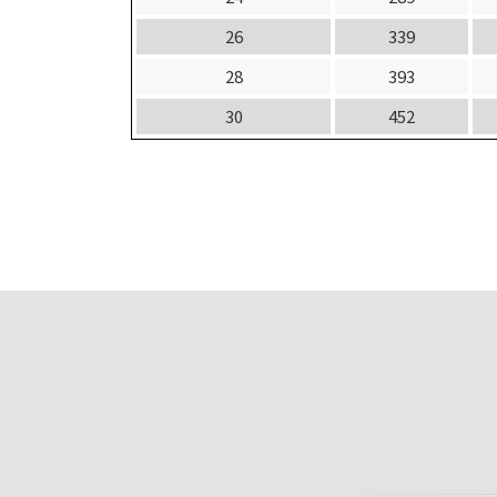
26
339
28
393
30
452