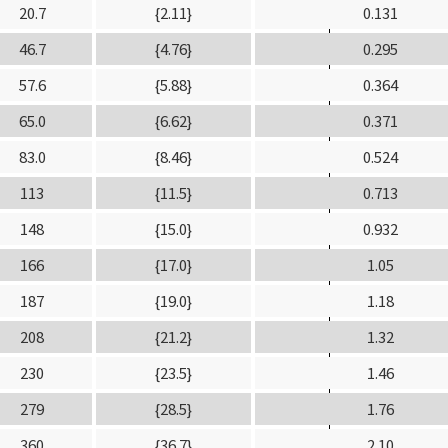
20.7
{2.11}
0.131
46.7
{4.76}
0.295
57.6
{5.88}
0.364
65.0
{6.62}
0.371
83.0
{8.46}
0.524
113
{11.5}
0.713
148
{15.0}
0.932
166
{17.0}
1.05
187
{19.0}
1.18
208
{21.2}
1.32
230
{23.5}
1.46
279
{28.5}
1.76
360
{36.7}
2.10